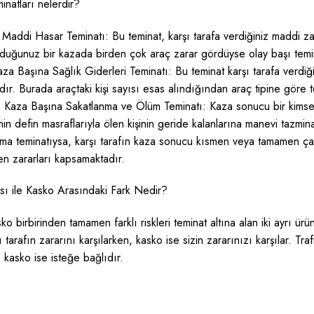
minatları nelerdir?
addi Hasar Teminatı: Bu teminat, karşı tarafa verdiğiniz maddi zara
olduğunuz bir kazada birden çok araç zarar gördüyse olay başı tem
aza Başına Sağlık Giderleri Teminatı: Bu teminat karşı tarafa verdiğ
dır. Burada araçtaki kişi sayısı esas alındığından araç tipine göre t
ve Kaza Başına Sakatlanma ve Ölüm Teminatı: Kaza sonucu bir kims
in defin masraflarıyla ölen kişinin geride kalanlarına manevi tazmina
nma teminatıysa, karşı tarafın kaza sonucu kısmen veya tamamen ça
 zararları kapsamaktadır.
ası ile Kasko Arasındaki Fark Nedir?
sko birbirinden tamamen farklı riskleri teminat altına alan iki ayrı ürü
arafın zararını karşılarken, kasko ise sizin zararınızı karşılar. Traf
 kasko ise isteğe bağlıdır.