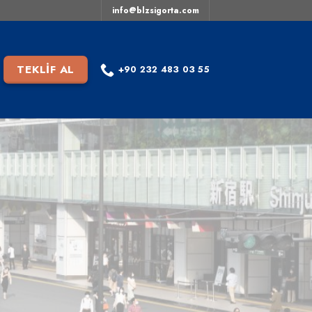
info@blzsigorta.com
TEKLİF AL
+90 232 483 03 55