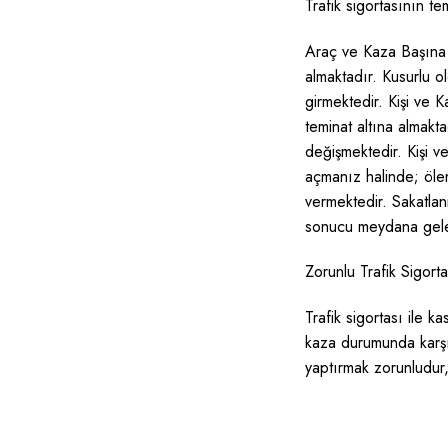
Trafik sigortasının te
Araç ve Kaza Başına M
almaktadır. Kusurlu 
girmektedir. Kişi ve K
teminat altına almakta
değişmektedir. Kişi 
açmanız halinde; ölen
vermektedir. Sakatla
sonucu meydana gelen
Zorunlu Trafik Sigort
Trafik sigortası ile ka
kaza durumunda karşı t
yaptırmak zorunludur,