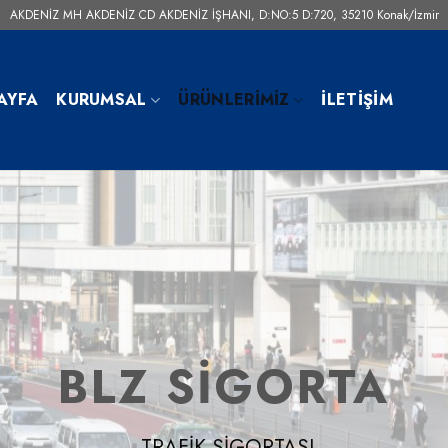
AKDENİZ MH AKDENİZ CD AKDENİZ İŞHANI, D:NO:5 D:720, 35210 Konak/İzmir
AYFA
KURUMSAL
ÜRÜNLERIMIZ
İLETIŞIM
BLZ SİGORTA
TRAFİK SİGORTASI