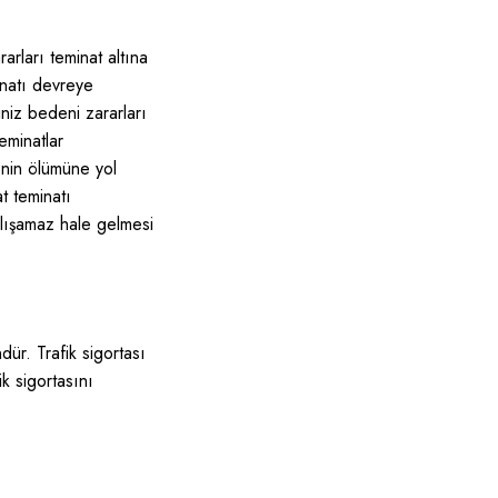
rları teminat altına
inatı devreye
iniz bedeni zararları
eminatlar
enin ölümüne yol
t teminatı
lışamaz hale gelmesi
ndür. Trafik sigortası
ik sigortasını