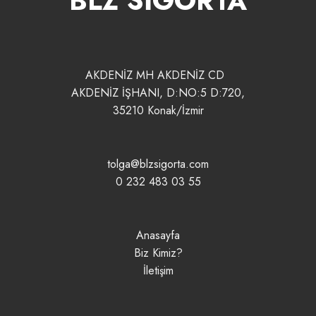
BLZ SİGORTA
AKDENİZ MH AKDENİZ CD
AKDENİZ İŞHANI, D:NO:5 D:720,
35210 Konak/İzmir
tolga@blzsigorta.com
0 232 483 03 55
Anasayfa
Biz Kimiz?
İletişim